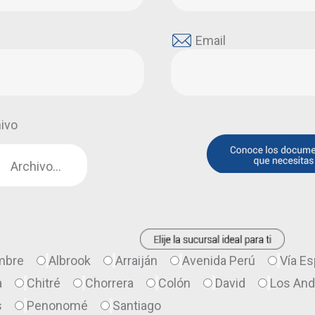
Email
ivo
Archivo...
mbre
Albrook
Arraiján
Avenida Perú
Vía E
a
Chitré
Chorrera
Colón
David
Los An
s
Penonomé
Santiago