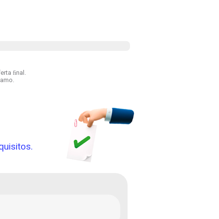
rta ﬁnal.
tamo.
O
quisitos.