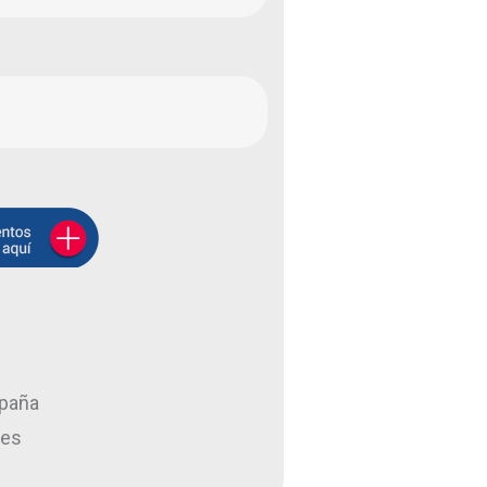
spaña
des